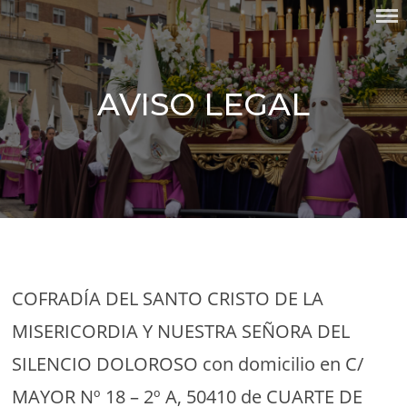
Skip
COFRADÍA DEL SANTO CRISTO
to
DE LA MISERICORDIA Y
content
NUESTRA SEÑORA DEL
SILENCIO DOLOROSO
AVISO LEGAL
COFRADÍA DEL SANTO CRISTO DE LA
MISERICORDIA Y NUESTRA SEÑORA DEL
SILENCIO DOLOROSO con domicilio en C/
MAYOR Nº 18 – 2º A, 50410 de CUARTE DE