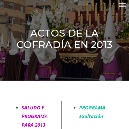
Skip
COFRADÍA DEL SANTO CRISTO
to
DE LA MISERICORDIA Y
content
NUESTRA SEÑORA DEL
SILENCIO DOLOROSO
ACTOS DE LA
COFRADÍA EN 2013
SALUDO Y
PROGRAMA
PROGRAMA
Exaltación
PARA 2013