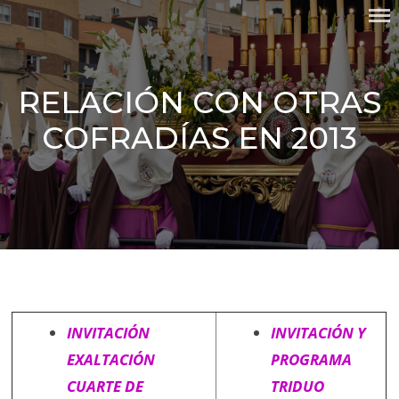
Skip
COFRADÍA DEL SANTO CRISTO
to
DE LA MISERICORDIA Y
content
NUESTRA SEÑORA DEL
SILENCIO DOLOROSO
RELACIÓN CON OTRAS
COFRADÍAS EN 2013
INVITACIÓN
INVITACIÓN Y
EXALTACIÓN
PROGRAMA
CUARTE DE
TRIDUO