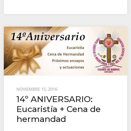
Posted
NOVIEMBRE 15, 2016
14º ANIVERSARIO:
on
Eucaristía + Cena de
hermandad