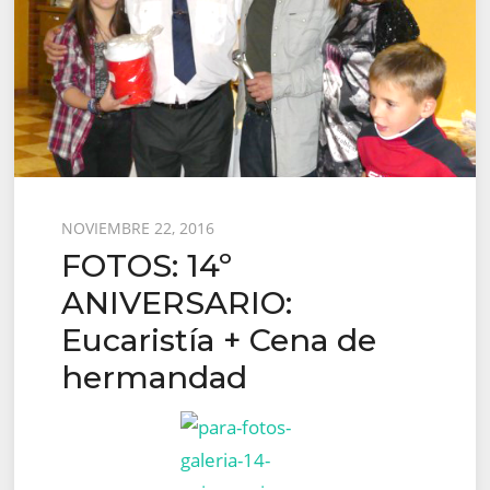
Posted
NOVIEMBRE 22, 2016
FOTOS: 14º
on
ANIVERSARIO:
Eucaristía + Cena de
hermandad