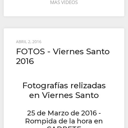
MAS VÍDEOS
Posted
ABRIL 2, 2016
FOTOS - Viernes Santo
on
2016
Fotografías relizadas
en Viernes Santo
25 de Marzo de 2016 -
Rompida de la hora en