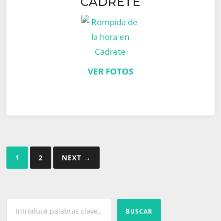
CADRETE
VER FOTOS
Paginación
1
2
NEXT →
de
entradas
BUSCAR