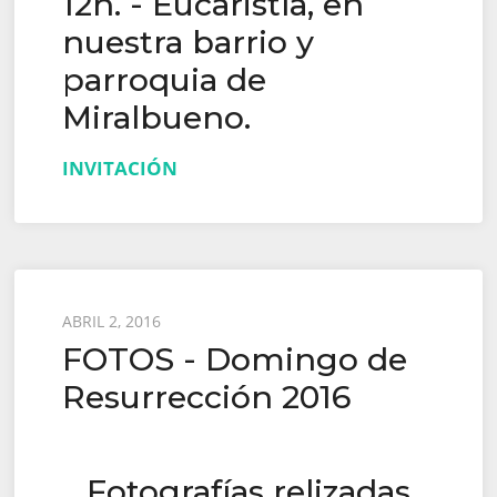
12h. - Eucaristía, en
nuestra barrio y
parroquia de
Miralbueno.
INVITACIÓN
Posted
ABRIL 2, 2016
FOTOS - Domingo de
on
Resurrección 2016
Fotografías relizadas