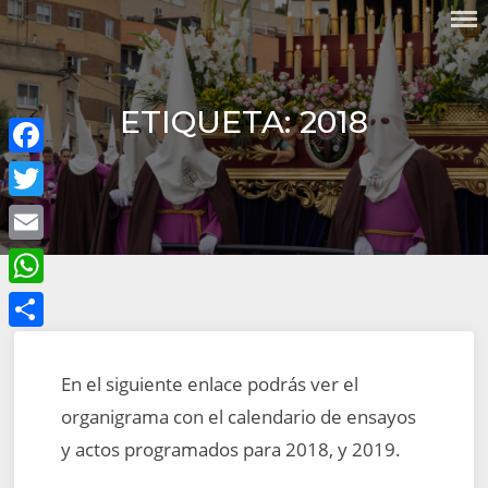
Skip
COFRADÍA DEL SANTO CRISTO
to
DE LA MISERICORDIA Y
content
NUESTRA SEÑORA DEL
SILENCIO DOLOROSO
ETIQUETA:
2018
Facebook
Twitter
Email
WhatsApp
Compartir
En el siguiente enlace podrás ver el
organigrama con el calendario de ensayos
y actos programados para 2018, y 2019.