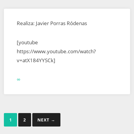
Realiza: Javier Porras Ródenas
[youtube
https://www.youtube.com/watch?
v=atX184YYSCk]
∞
Paginación
1
2
NEXT →
de