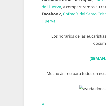
de Huerva
, y compartiremos su re
Facebook
,
Cofradía del Santo Cris
Huerva
.
Los horarios de las eucaristía
docume
[SEMANA
Mucho ánimo para todos en estos 
∞