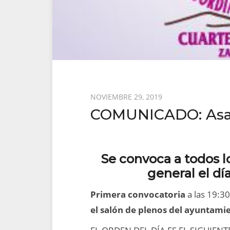
Posted
NOVIEMBRE 29, 2019
COMUNICADO: Asa
on
Se convoca a todos l
general el dí
Primera convocatoria
a las 19:3
el salón de plenos del ayuntami