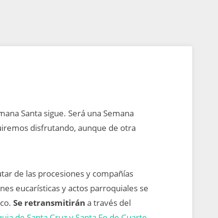
 Semana Santa sigue. Será una Semana
guiremos disfrutando, aunque de otra
tar de las procesiones y compañías
nes eucarísticas y actos parroquiales se
ico.
Se retransmitirán
a través del
uia de Santa Cruz y Santa Fe de Cuarte