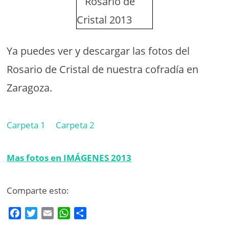
Ya puedes ver y descargar las fotos del
Rosario de Cristal de nuestra cofradía en
Zaragoza.
Carpeta 1
Carpeta 2
Mas fotos en IMÁGENES 2013
Comparte esto:
F
T
E
W
C
a
w
m
h
o