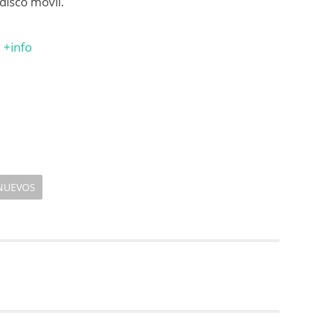
 disco móvil.
+info
NUEVOS