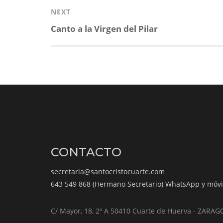
NEXT
Next
Canto a la Virgen del Pilar
post:
CONTACTO
secretaria@santocristocuarte.com
643 549 868 (Hermano Secretario) WhatsApp y móvi
C/ Mayor, 18, 2º A 50410 Cuarte de Huerva - ZARA