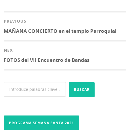
o
e
A
r
Navegación
o
r
p
t
k
p
i
de
PREVIOUS
r
entradas
Previous
MAÑANA CONCIERTO en el templo Parroquial
post:
NEXT
Next
FOTOS del VII Encuentro de Bandas
post:
BUSCAR
PROGRAMA SEMANA SANTA 2021