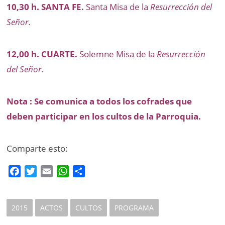
10,30 h. SANTA FE.
Santa Misa de la
Resurrección del
Señor.
12,00 h. CUARTE.
Solemne Misa de la
Resurrección
del Señor.
Nota : Se comunica a todos los cofrades que
deben participar en los cultos de la Parroquia.
Comparte esto:
F
T
E
W
C
a
w
m
h
o
c
i
a
a
m
e
t
i
t
p
2015
ACTOS
CULTOS
PROGRAMA
b
t
l
s
a