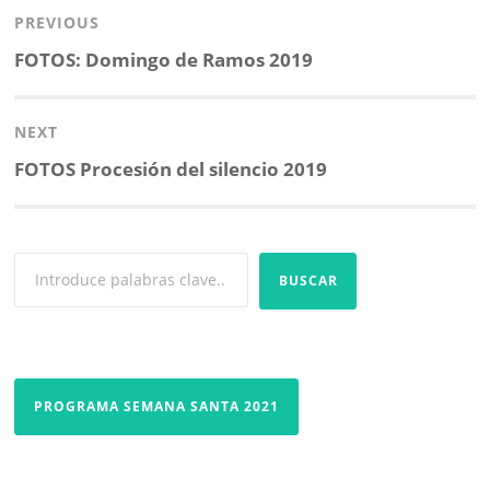
k
p
i
de
PREVIOUS
r
entradas
Previous
FOTOS: Domingo de Ramos 2019
post:
NEXT
Next
FOTOS Procesión del silencio 2019
post:
BUSCAR
PROGRAMA SEMANA SANTA 2021