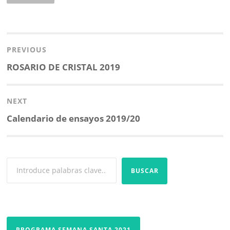
o
r
p
t
k
p
i
Navegación
r
de
PREVIOUS
entradas
Previous
ROSARIO DE CRISTAL 2019
post:
NEXT
Next
Calendario de ensayos 2019/20
post:
BUSCAR
PROGRAMA SEMANA SANTA 2021