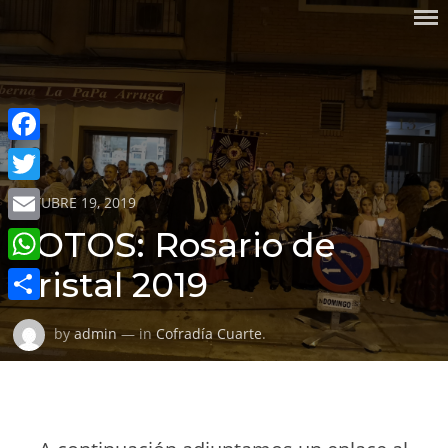
Skip
COFRADÍA DEL SANTO CRISTO
to
DE LA MISERICORDIA Y
content
NUESTRA SEÑORA DEL
SILENCIO DOLOROSO
Facebook
Twitter
Posted
OCTUBRE 19, 2019
on
Email
FOTOS: Rosario de
WhatsApp
Cristal 2019
Compartir
by
admin
— in
Cofradía Cuarte
.