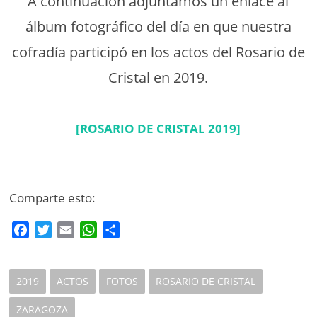
A continuación adjuntamos un enlace al
álbum fotográfico del día en que nuestra
cofradía participó en los actos del Rosario de
Cristal en 2019.
[ROSARIO DE CRISTAL 2019]
Comparte esto:
F
T
E
W
C
a
w
m
h
o
c
i
a
a
m
e
t
i
t
p
2019
ACTOS
FOTOS
ROSARIO DE CRISTAL
b
t
l
s
a
ZARAGOZA
o
e
A
r