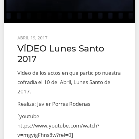
Posted
ABRIL 19, 2017
VÍDEO Lunes Santo
on
2017
Vídeo de los actos en que participo nuestra
cofradía el 10 de Abril, Lunes Santo de
2017.
Realiza: Javier Porras Rodenas
[youtube
https://www.youtube.com/watch?
v=mgyigFhns8w?rel=0]