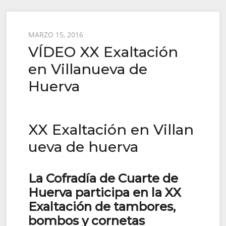
Posted
MARZO 15, 2016
VÍDEO XX Exaltación
on
en Villanueva de
Huerva
XX Exaltación en Villan
ueva de huerva
La Cofradía de Cuarte de
Huerva participa en la XX
Exaltación de tambores,
bombos y cornetas