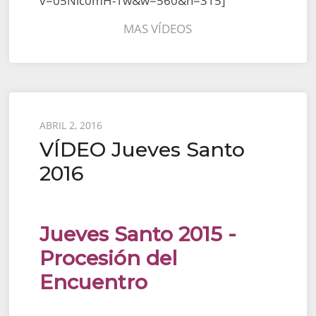
v=05Nic0mH-1w&w=560&h=315]
MAS VÍDEOS
Posted
ABRIL 2, 2016
VÍDEO Jueves Santo
on
2016
Jueves Santo 2015 -
Procesión del
Encuentro