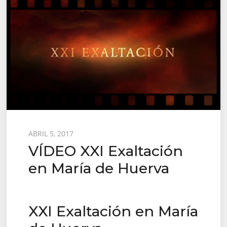
Posted
ABRIL 5, 2017
VÍDEO XXI Exaltación
on
en María de Huerva
XXI Exaltación en María