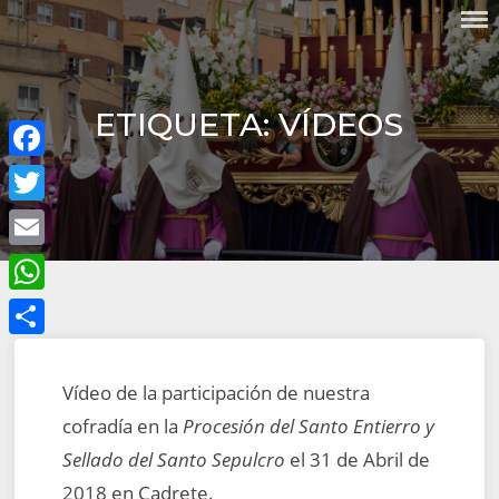
Skip
COFRADÍA DEL SANTO CRISTO
to
DE LA MISERICORDIA Y
content
NUESTRA SEÑORA DEL
SILENCIO DOLOROSO
ETIQUETA:
VÍDEOS
Facebook
Twitter
Email
WhatsApp
Compartir
Vídeo de la participación de nuestra
cofradía en la
Procesión del Santo Entierro y
Sellado del Santo Sepulcro
el 31 de Abril de
2018 en Cadrete.