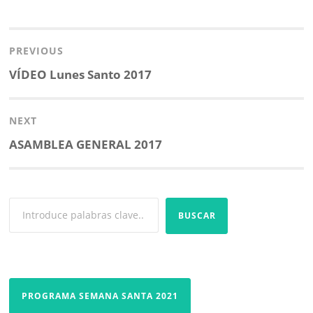
o
e
A
r
Navegación
o
r
p
t
k
p
i
de
PREVIOUS
r
entradas
Previous
VÍDEO Lunes Santo 2017
post:
NEXT
Next
ASAMBLEA GENERAL 2017
post:
BUSCAR
PROGRAMA SEMANA SANTA 2021