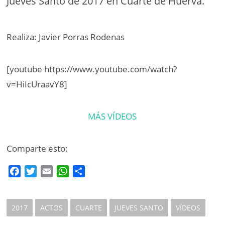
Jueves Santo de 2017 en Cuarte de Huerva.
Realiza: Javier Porras Rodenas
[youtube https://www.youtube.com/watch?
v=HiIcUraavY8]
MÁS VÍDEOS
Comparte esto:
F
T
E
W
C
a
w
m
h
o
c
i
a
a
m
e
t
i
t
p
2017
ACTOS
CUARTE
JUEVES SANTO
VÍDEOS
b
t
l
s
a