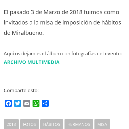
El pasado 3 de Marzo de 2018 fuimos como
invitados a la misa de imposición de hábitos
de Miralbueno.
Aquí os dejamos el álbum con fotografías del evento:
ARCHIVO MULTIMEDIA
Comparte esto:
F
T
E
W
C
a
w
m
h
o
c
i
a
a
m
e
t
i
t
p
2018
FOTOS
HÁBITOS
HERMANOS
MISA