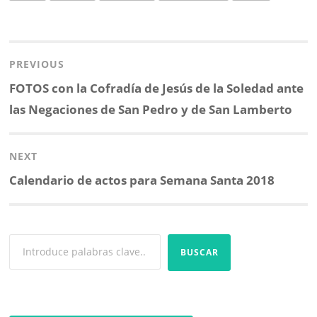
b
t
l
s
a
o
e
A
r
Navegación
o
r
p
t
k
p
i
de
PREVIOUS
r
entradas
Previous
FOTOS con la Cofradía de Jesús de la Soledad ante
post:
las Negaciones de San Pedro y de San Lamberto
NEXT
Next
Calendario de actos para Semana Santa 2018
post:
BUSCAR